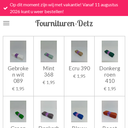
Op dit moment zijn wij met vakantie! Vanaf 11 augustus
Ga
2026 kunt u weer bestellen!
direct
naar
Fournituren-Detz
de
hoofdinhoud
Gebroke
Mint
Ecru 390
Donkerg
n wit
368
roen
€ 1,95
089
410
€ 1,95
€ 1,95
€ 1,95