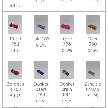
€ 1,95
Rood
Lila 165
Roze
Oker
751
796
950
€ 1,95
€ 1,95
€ 1,95
€ 1,95
Bordeau
Donker
Donker
Zandkle
x 763
paars
bruin
ur 876
183
881
€ 1,95
€ 1,95
€ 1,95
€ 1,95