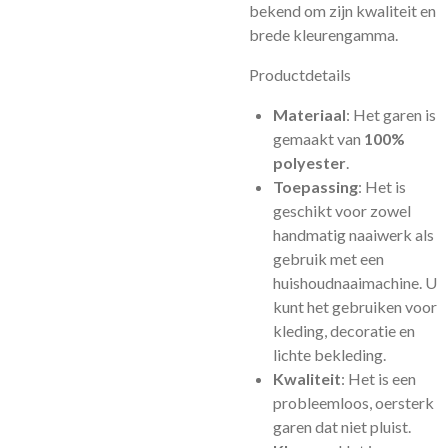
bekend om zijn kwaliteit en
brede kleurengamma.
Productdetails
Materiaal
: Het garen is
gemaakt van
100%
polyester
.
Toepassing
: Het is
geschikt voor zowel
handmatig naaiwerk als
gebruik met een
huishoudnaaimachine. U
kunt het gebruiken voor
kleding, decoratie en
lichte bekleding.
Kwaliteit
: Het is een
probleemloos, oersterk
garen dat niet pluist.