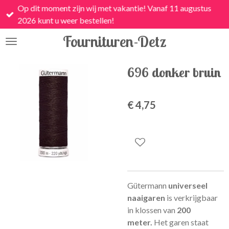
Op dit moment zijn wij met vakantie! Vanaf 11 augustus
Ga
2026 kunt u weer bestellen!
direct
naar
Fournituren-Detz
de
hoofdinhoud
696 donker bruin
€ 4,75
Gütermann
universeel
naaigaren
is
verkrijgbaar
in klossen van
200
meter.
Het garen staat