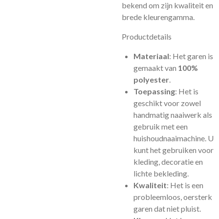
bekend om zijn kwaliteit en
brede kleurengamma.
Productdetails
Materiaal
: Het garen is
gemaakt van
100%
polyester
.
Toepassing
: Het is
geschikt voor zowel
handmatig naaiwerk als
gebruik met een
huishoudnaaimachine. U
kunt het gebruiken voor
kleding, decoratie en
lichte bekleding.
Kwaliteit
: Het is een
probleemloos, oersterk
garen dat niet pluist.