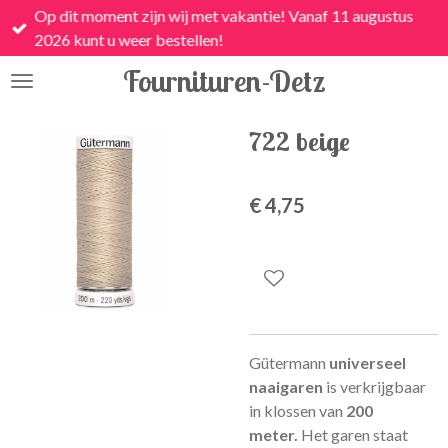
Op dit moment zijn wij met vakantie! Vanaf 11 augustus
Ga
2026 kunt u weer bestellen!
direct
naar
Fournituren-Detz
de
hoofdinhoud
722 beige
€ 4,75
Gütermann
universeel
naaigaren
is
verkrijgbaar
in klossen van
200
meter.
Het garen staat