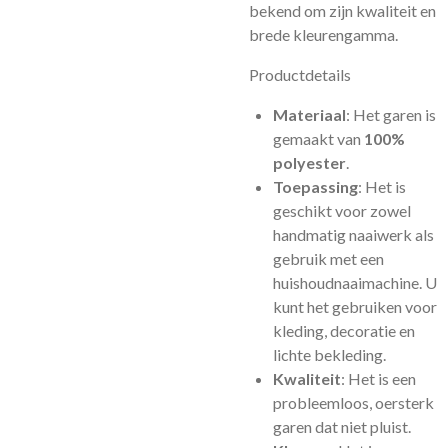
bekend om zijn kwaliteit en
brede kleurengamma.
Productdetails
Materiaal
: Het garen is
gemaakt van
100%
polyester
.
Toepassing
: Het is
geschikt voor zowel
handmatig naaiwerk als
gebruik met een
huishoudnaaimachine. U
kunt het gebruiken voor
kleding, decoratie en
lichte bekleding.
Kwaliteit
: Het is een
probleemloos, oersterk
garen dat niet pluist.