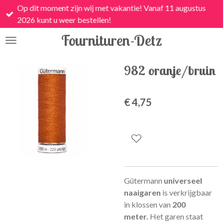
Op dit moment zijn wij met vakantie! Vanaf 11 augustus
Ga
2026 kunt u weer bestellen!
direct
naar
Fournituren-Detz
de
hoofdinhoud
982 oranje/bruin
€ 4,75
Gütermann
universeel
naaigaren
is
verkrijgbaar
in klossen van
200
meter.
Het garen staat