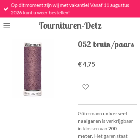
Op dit moment zijn wij met vakantie! Vanaf 11 augustus
Ga
2026 kunt u weer bestellen!
direct
naar
Fournituren-Detz
de
hoofdinhoud
052 bruin/paars
€ 4,75
Gütermann
universeel
naaigaren
is
verkrijgbaar
in klossen van
200
meter.
Het garen staat