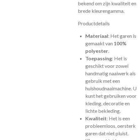
bekend om zijn kwaliteit en
brede kleurengamma.
Productdetails
Materiaal
: Het garen is
gemaakt van
100%
polyester
.
Toepassing
: Het is
geschikt voor zowel
handmatig naaiwerk als
gebruik met een
huishoudnaaimachine. U
kunt het gebruiken voor
kleding, decoratie en
lichte bekleding.
Kwaliteit
: Het is een
probleemloos, oersterk
garen dat niet pluist.