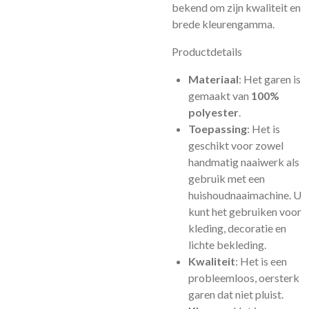
bekend om zijn kwaliteit en
brede kleurengamma.
Productdetails
Materiaal
: Het garen is
gemaakt van
100%
polyester
.
Toepassing
: Het is
geschikt voor zowel
handmatig naaiwerk als
gebruik met een
huishoudnaaimachine. U
kunt het gebruiken voor
kleding, decoratie en
lichte bekleding.
Kwaliteit
: Het is een
probleemloos, oersterk
garen dat niet pluist.