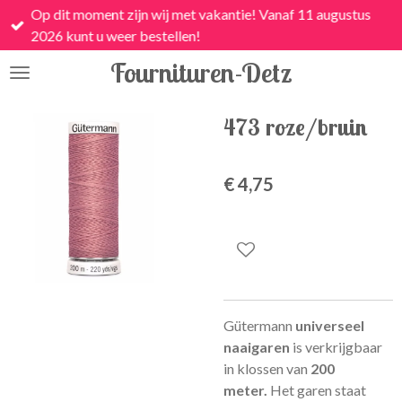
Op dit moment zijn wij met vakantie! Vanaf 11 augustus
Ga
2026 kunt u weer bestellen!
direct
naar
Fournituren-Detz
de
hoofdinhoud
473 roze/bruin
€ 4,75
Gütermann
universeel
naaigaren
is
verkrijgbaar
in klossen van
200
meter.
Het garen staat