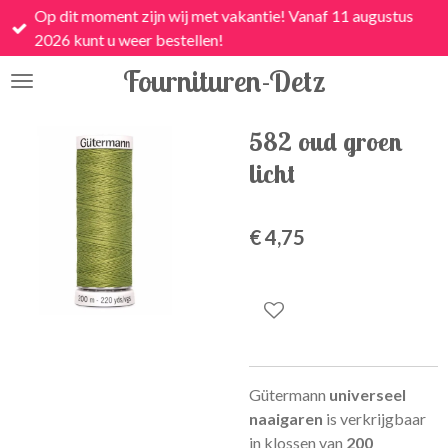
Op dit moment zijn wij met vakantie! Vanaf 11 augustus
Ga
2026 kunt u weer bestellen!
direct
naar
Fournituren-Detz
de
hoofdinhoud
582 oud groen
licht
€ 4,75
Gütermann
universeel
naaigaren
is
verkrijgbaar
in klossen van
200