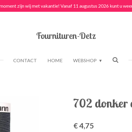
 moment zijn wij met vakantie! Vanaf 11 augustus 2026 kunt u weer
Fournituren-Detz
CONTACT
HOME
WEBSHOP
702 donker 
€ 4,75