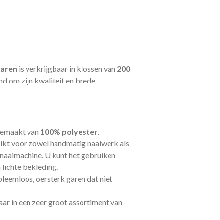
garen
is
verkrijgbaar in klossen van
200
d om zijn kwaliteit en brede
 gemaakt van
100% polyester
.
hikt voor zowel handmatig naaiwerk als
naaimachine. U kunt het gebruiken
 lichte bekleding.
obleemloos, oersterk garen dat niet
baar in een zeer groot assortiment van