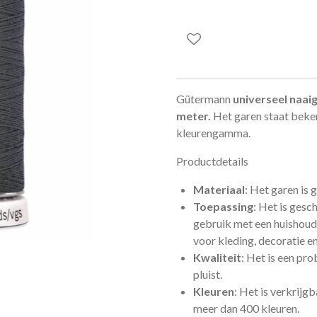
Gütermann
universeel naai
meter.
Het garen staat beken
kleurengamma.
Productdetails
Materiaal
: Het garen is
Toepassing
: Het is gesc
gebruik met een huishoud
voor kleding, decoratie en
Kwaliteit
: Het is een pr
pluist.
Kleuren
: Het is verkrijg
meer dan 400 kleuren.