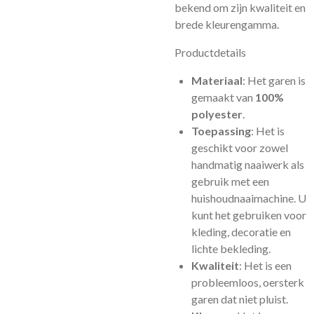
bekend om zijn kwaliteit en
brede kleurengamma.
Productdetails
Materiaal
: Het garen is
gemaakt van
100%
polyester
.
Toepassing
: Het is
geschikt voor zowel
handmatig naaiwerk als
gebruik met een
huishoudnaaimachine. U
kunt het gebruiken voor
kleding, decoratie en
lichte bekleding.
Kwaliteit
: Het is een
probleemloos, oersterk
garen dat niet pluist.