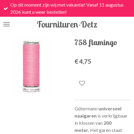
Op dit moment zijn wij met vakantie! Vanaf 11 augustus
Ga
2026 kunt u weer bestellen!
direct
naar
Fournituren-Detz
de
hoofdinhoud
758 flamingo
€ 4,75
Gütermann
universeel
naaigaren
is
verkrijgbaar
in klossen van
200
meter.
Het garen staat