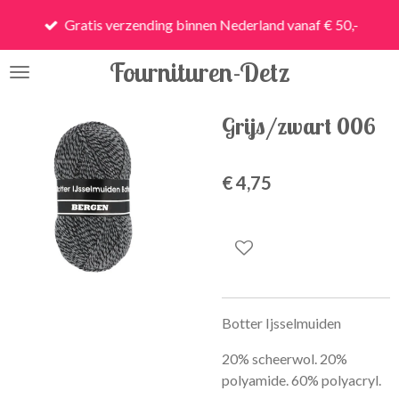
Ga
Gratis verzending binnen Nederland vanaf € 50,-
direct
naar
Fournituren-Detz
de
hoofdinhoud
Grijs/zwart 006
€ 4,75
Botter Ijsselmuiden
20% scheerwol. 20%
polyamide. 60% polyacryl.