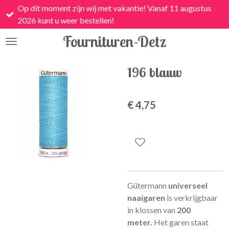
Op dit moment zijn wij met vakantie! Vanaf 11 augustus
Ga
2026 kunt u weer bestellen!
direct
naar
Fournituren-Detz
de
hoofdinhoud
196 blauw
€ 4,75
Gütermann
universeel
naaigaren
is
verkrijgbaar
in klossen van
200
meter.
Het garen staat