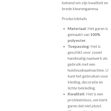
bekend om zijn kwaliteit en
brede kleurengamma.
Productdetails
Materiaal
: Het garen is
gemaakt van
100%
polyester
.
Toepassing
: Het is
geschikt voor zowel
handmatig naaiwerk als
gebruik met een
huishoudnaaimachine. U
kunt het gebruiken voor
kleding, decoratie en
lichte bekleding.
Kwaliteit
: Het is een
probleemloos, oersterk
garen dat niet pluist.