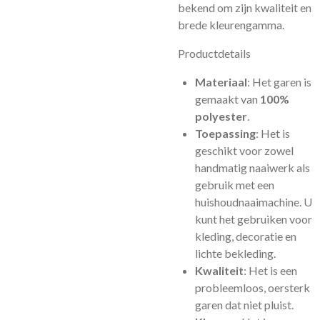
bekend om zijn kwaliteit en
brede kleurengamma.
Productdetails
Materiaal
: Het garen is
gemaakt van
100%
polyester
.
Toepassing
: Het is
geschikt voor zowel
handmatig naaiwerk als
gebruik met een
huishoudnaaimachine. U
kunt het gebruiken voor
kleding, decoratie en
lichte bekleding.
Kwaliteit
: Het is een
probleemloos, oersterk
garen dat niet pluist.