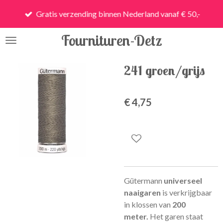
Ga
Gratis verzending binnen Nederland vanaf € 50,-
direct
naar
Fournituren-Detz
de
hoofdinhoud
241 groen/grijs
€ 4,75
Gütermann
universeel
naaigaren
is
verkrijgbaar
in klossen van
200
meter.
Het garen staat