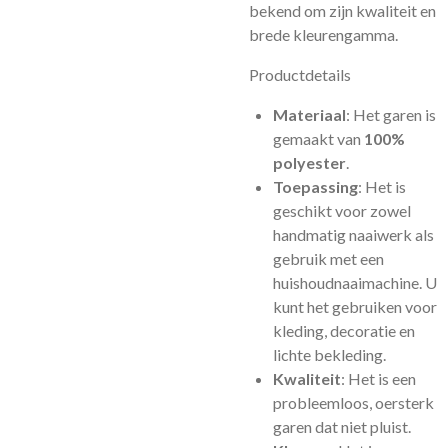
bekend om zijn kwaliteit en
brede kleurengamma.
Productdetails
Materiaal
: Het garen is
gemaakt van
100%
polyester
.
Toepassing
: Het is
geschikt voor zowel
handmatig naaiwerk als
gebruik met een
huishoudnaaimachine. U
kunt het gebruiken voor
kleding, decoratie en
lichte bekleding.
Kwaliteit
: Het is een
probleemloos, oersterk
garen dat niet pluist.