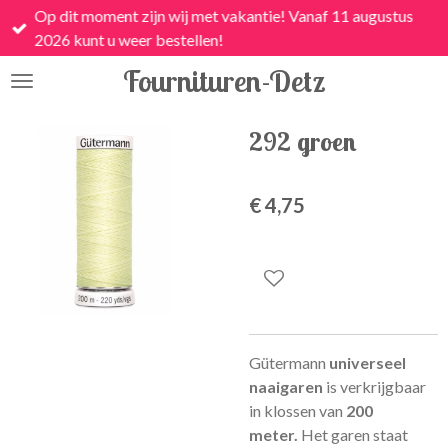
Op dit moment zijn wij met vakantie! Vanaf 11 augustus
Ga
2026 kunt u weer bestellen!
direct
naar
Fournituren-Detz
de
hoofdinhoud
292 groen
€ 4,75
Gütermann
universeel
naaigaren
is
verkrijgbaar
in klossen van
200
meter.
Het garen staat