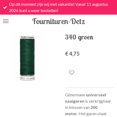
Op dit moment zijn wij met vakantie! Vanaf 11 augustus
Ga
2026 kunt u weer bestellen!
direct
naar
Fournituren-Detz
de
hoofdinhoud
340 groen
€ 4,75
Gütermann
universeel
naaigaren
is
verkrijgbaar
in klossen van
200
meter.
Het garen staat