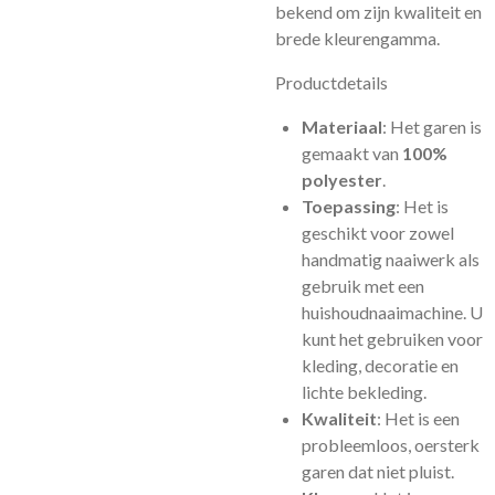
bekend om zijn kwaliteit en
brede kleurengamma.
Productdetails
Materiaal
: Het garen is
gemaakt van
100%
polyester
.
Toepassing
: Het is
geschikt voor zowel
handmatig naaiwerk als
gebruik met een
huishoudnaaimachine. U
kunt het gebruiken voor
kleding, decoratie en
lichte bekleding.
Kwaliteit
: Het is een
probleemloos, oersterk
garen dat niet pluist.