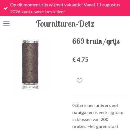
Op dit moment zijn wij met vakantie! Vanaf 11 augustus
Ga
2026 kunt u weer bestellen!
direct
naar
Fournituren-Detz
de
hoofdinhoud
669 bruin/grijs
€ 4,75
Gütermann
universeel
naaigaren
is
verkrijgbaar
in klossen van
200
meter.
Het garen staat