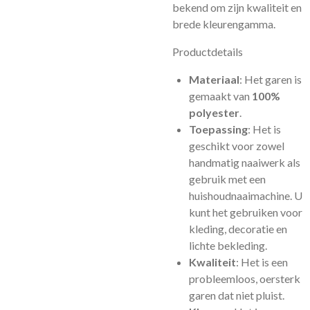
bekend om zijn kwaliteit en
brede kleurengamma.
Productdetails
Materiaal
: Het garen is
gemaakt van
100%
polyester
.
Toepassing
: Het is
geschikt voor zowel
handmatig naaiwerk als
gebruik met een
huishoudnaaimachine. U
kunt het gebruiken voor
kleding, decoratie en
lichte bekleding.
Kwaliteit
: Het is een
probleemloos, oersterk
garen dat niet pluist.