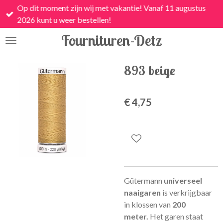
Op dit moment zijn wij met vakantie! Vanaf 11 augustus
Ga
2026 kunt u weer bestellen!
direct
naar
Fournituren-Detz
de
hoofdinhoud
893 beige
€ 4,75
Gütermann
universeel
naaigaren
is
verkrijgbaar
in klossen van
200
meter.
Het garen staat