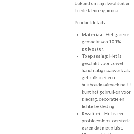
bekend om zijn kwaliteit en
brede kleurengamma.
Productdetails
Materiaal
: Het garen is
gemaakt van
100%
polyester
.
Toepassing
: Het is
geschikt voor zowel
handmatig naaiwerk als
gebruik met een
huishoudnaaimachine. U
kunt het gebruiken voor
kleding, decoratie en
lichte bekleding.
Kwaliteit
: Het is een
probleemloos, oersterk
garen dat niet pluist.