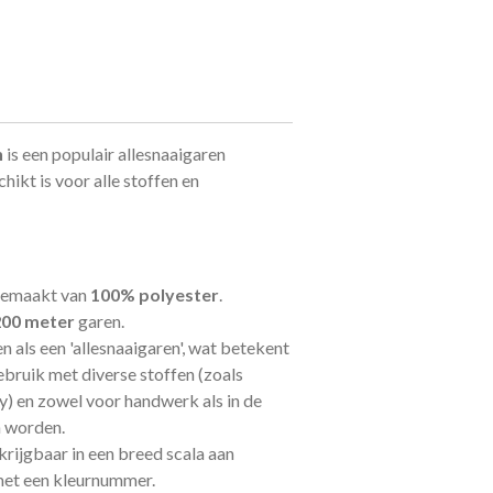
n
is een
populair allesnaaigaren
hikt is voor alle stoffen en
 gemaakt van
100% polyester
.
200 meter
garen.
n als een 'allesnaaigaren', wat betekent
ebruik met diverse stoffen (zoals
ey) en zowel voor handwerk als in de
n worden.
rkrijgbaar in een breed scala aan
 met een kleurnummer.