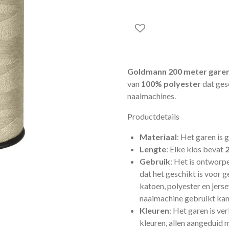
Goldmann 200 meter gare
van
100% polyester
dat gesc
naaimachines.
Productdetails
Materiaal
: Het garen is
Lengte
: Elke klos bevat
Gebruik
: Het is ontworpe
dat het geschikt is voor g
katoen, polyester en jers
naaimachine gebruikt ka
Kleuren
: Het garen is ve
kleuren, allen aangeduid