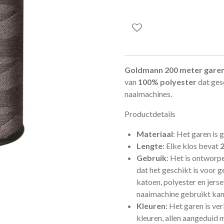
Goldmann 200 meter gare
van
100% polyester
dat gesc
naaimachines.
Productdetails
Materiaal
: Het garen is
Lengte
: Elke klos bevat
Gebruik
: Het is ontworpe
dat het geschikt is voor g
katoen, polyester en jers
naaimachine gebruikt ka
Kleuren
: Het garen is ve
kleuren, allen aangeduid