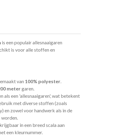
n
is een
populair allesnaaigaren
hikt is voor alle stoffen en
 gemaakt van
100% polyester
.
200 meter
garen.
n als een 'allesnaaigaren', wat betekent
ebruik met diverse stoffen (zoals
ey) en zowel voor handwerk als in de
n worden.
rkrijgbaar in een breed scala aan
 met een kleurnummer.