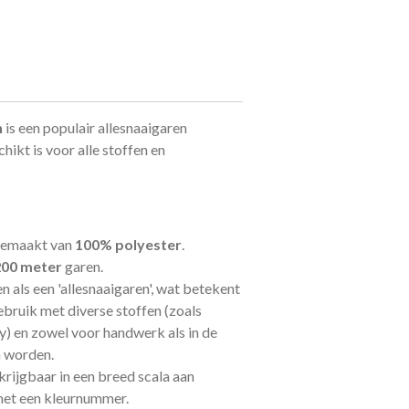
n
is een
populair allesnaaigaren
hikt is voor alle stoffen en
 gemaakt van
100% polyester
.
200 meter
garen.
n als een 'allesnaaigaren', wat betekent
ebruik met diverse stoffen (zoals
ey) en zowel voor handwerk als in de
n worden.
rkrijgbaar in een breed scala aan
 met een kleurnummer.