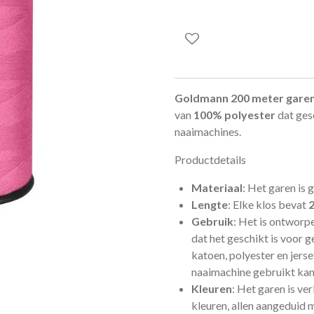
Goldmann 200 meter gare
van
100% polyester
dat gesc
naaimachines.
Productdetails
Materiaal
: Het garen is
Lengte
: Elke klos bevat
Gebruik
: Het is ontworpe
dat het geschikt is voor g
katoen, polyester en jers
naaimachine gebruikt ka
Kleuren
: Het garen is ve
kleuren, allen aangeduid