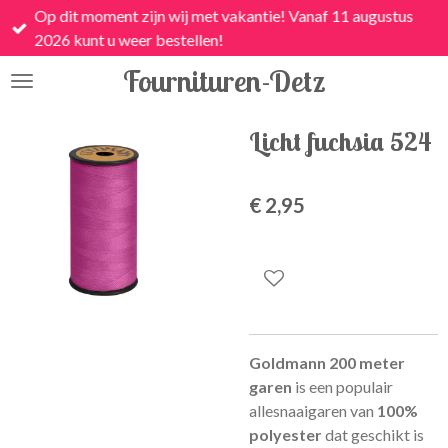
Op dit moment zijn wij met vakantie! Vanaf 11 augustus
Ga
2026 kunt u weer bestellen!
direct
naar
Fournituren-Detz
de
hoofdinhoud
Licht fuchsia 524
€ 2,95
Goldmann 200 meter
garen
is een
populair
allesnaaigaren van
100%
polyester
dat geschikt is