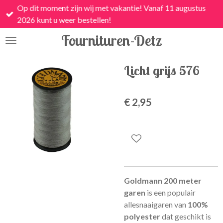
Op dit moment zijn wij met vakantie! Vanaf 11 augustus
Ga
2026 kunt u weer bestellen!
direct
naar
Fournituren-Detz
de
hoofdinhoud
Licht grijs 576
€ 2,95
Goldmann 200 meter
garen
is een
populair
allesnaaigaren van
100%
polyester
dat geschikt is