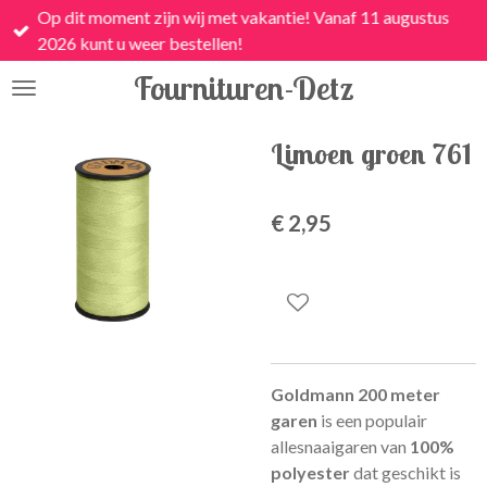
Op dit moment zijn wij met vakantie! Vanaf 11 augustus
Ga
2026 kunt u weer bestellen!
direct
naar
Fournituren-Detz
de
hoofdinhoud
Limoen groen 761
€ 2,95
Goldmann 200 meter
garen
is een
populair
allesnaaigaren van
100%
polyester
dat geschikt is