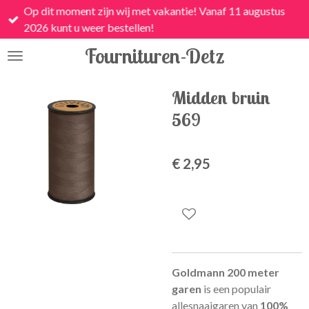
Op dit moment zijn wij met vakantie! Vanaf 11 augustus
Ga
2026 kunt u weer bestellen!
direct
naar
Fournituren-Detz
de
hoofdinhoud
Midden bruin
569
€ 2,95
Goldmann 200 meter
garen
is een
populair
allesnaaigaren van
100%