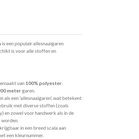
n
is een
populair allesnaaigaren
hikt is voor alle stoffen en
 gemaakt van
100% polyester
.
200 meter
garen.
n als een 'allesnaaigaren', wat betekent
ebruik met diverse stoffen (zoals
ey) en zowel voor handwerk als in de
n worden.
rkrijgbaar in een breed scala aan
 met een kleurnummer.