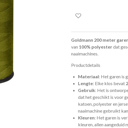
Goldmann 200 meter gare
van
100% polyester
dat gesc
naaimachines.
Productdetails
Materiaal
: Het garen is
Lengte
: Elke klos bevat
Gebruik
: Het is ontworpe
dat het geschikt is voor g
katoen, polyester en jers
naaimachine gebruikt ka
Kleuren
: Het garen is ve
kleuren, allen aangeduid